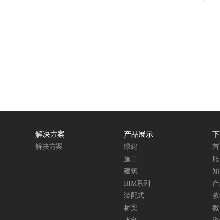
解决方案
产品展示
下
解决方案
绿建
首
施工
服
建筑
知
BIM系列
产
装配式
教
桥梁
微