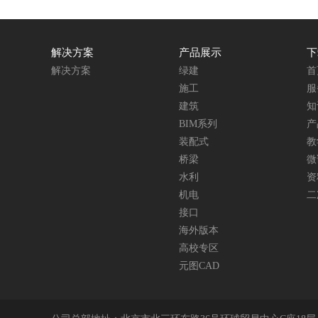
解决方案
产品展示
下
解决方案
绿建
首
施工
服
建筑
知
BIM系列
产
装配式
教
桥梁
微
水利
资
机电
二
接口
海外版本
高校专区
元图CAD