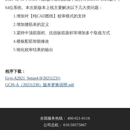
64位系统。本次新版本上线主要解决以下几大类问题：
1.增加对【纯CAD图纸】校审模式的支持
2.增加腰筋表的定义
3.梁跨中顶筋面积、抗扭纵筋面积等增加多个取值方式
4.楼板配筋智能修改
5.细化校审结果的输出
程序下载：
Gcjs-A2021_Setup4.0(20211231)
GCJS-A（20211230）版本更换说明.pdf
全国服务热线：
400-021-0116
公司总机：
010-59575867