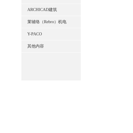
ARCHICAD建筑
莱辅络（Rebro）机电
Y-PACO
其他内容
绿建
|
施工
|
建筑
|
BIM系列
|
装配式
|
桥梁
|