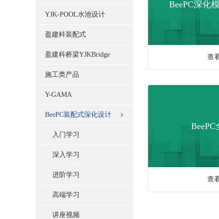
BeePC深
YJK-POOL水池设计
盈建科装配式
盈建科桥梁YJKBridge
查
施工类产品
Y-GAMA
BeePC装配式深化设计
BeeP
入门学习
深入学习
进阶学习
查
高端学习
讲座视频