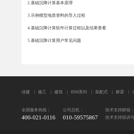
2.基础沉降计算基本原理
3.示例模型地质资料的导入过程
4.基础沉降计算软件计算过程以及结果查看
5.基础沉降计算用户常见问题
绿建
|
施工
|
建筑
|
BIM系列
|
装配式
|
桥梁
|
全国服务热线：
公司总机：
技术支持邮箱：sup
400-021-0116
010-59575867
技术支持投诉与建议：