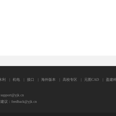
水利
|
机电
|
接口
|
海外版本
|
高校专区
|
元图CAD
|
盈建
port@yjk.cn
feedback@yjk.cn