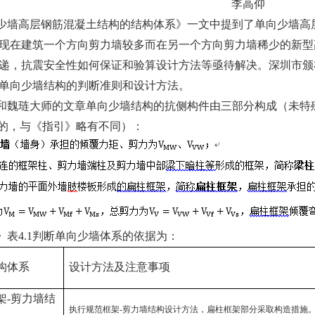
李高仰
少墙高层钢筋混凝土结构的结构体系》一文中提到了单向少墙高
现在建筑一个方向剪力墙较多而在另一个方向剪力墙稀少的新型
递，抗震安全性如何保证和验算设计方法等亟待解决。深圳市颁
单向少墙结构的判断准则和设计方法。
和魏琏大师的文章单向少墙结构的抗侧构件由三部分构成（未特
的，与《指引》略有不同）：
》表
4.1
判断单向少墙体系的依据为：
构体系
设计方法及注意事项
架-剪力墙结
执行规范框架-剪力墙结构设计方法，扁柱框架部分采取构造措施