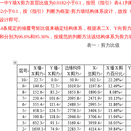
一中
Y
墙
X
剪力首层比值为
0.0182
小于
0.1
，按照《指引》表
4.1
判
42
小于
0.1
，按《指引》判断为框架
-
剪力墙结构体系设计，故按
设计即可。
.4
条规定的倾覆弯矩比值来确定结构体系，根据表二
X
、
Y
向剪
和分别为
96.6%
和
95.36%
，按规范的判断方法该结构体系为剪力
表一：剪力比值