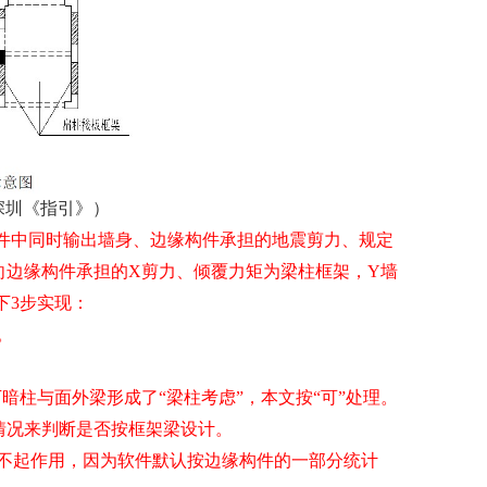
深圳《指引》）
件中同时输出墙身、边缘构件承担的地震剪力、规定
向边缘构件承担的
X
剪力、倾覆力矩为梁柱框架，
Y
墙
下
3
步实现：
。
柱与面外梁形成了“梁柱考虑”，本文按“可”处理。
情况来判断是否按框架梁设计。
果不起作用，因为软件默认按边缘构件的一部分统计