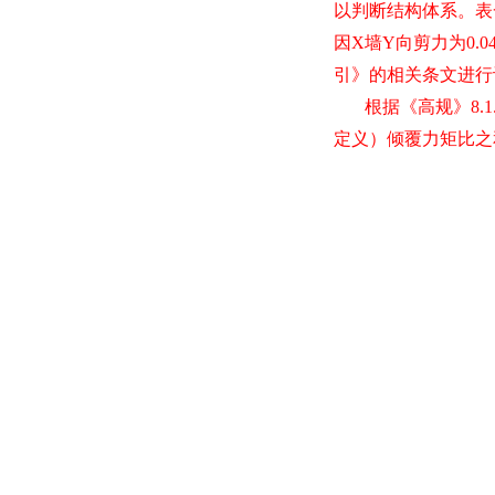
以判断结构体系。表
因
X
墙
Y
向剪力为
0.0
引》的相关条文进行
根据《高规》
8.1
定义）倾覆力矩比之