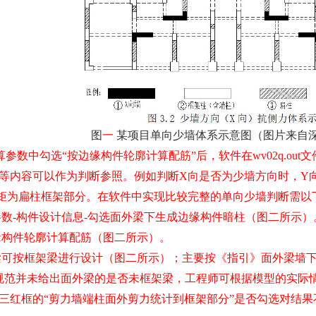
图
一
某项目单向少墙体系示意图（图片来自
算参数中勾选
“
按边缘构件轮廓计算配筋
”
后，软件在
wv02q.out
文
等内容可以作为判断参照。例如判断
X
向是否为少墙方向时，
Y
矩为扁柱框架部分。在软件中实现比较完整的单向少墙判断需以
参数
-
构件设计信息
-
勾选面外梁下生成边缘构件暗柱（图二所示）
缘构件轮廓计算配筋（图二所示）。
梁可按框架梁进行设计（图二所示）；主要按《指引》面外梁墙下暗
规范并未给出面外梁的是否未框架梁，工程师可根据模型的实际
三红框的“剪力墙端柱面外剪力统计到框架部分”是否勾选对结