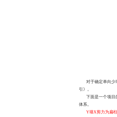
对于确定单向少
引》。
下面是一个项目
体系。
Y
墙
X
剪力为扁