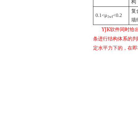
构
复
0.1<
μ
<0.2
1wf
墙
YJK
软件同时给
条进行结构体系的判
定水平力下的，在即