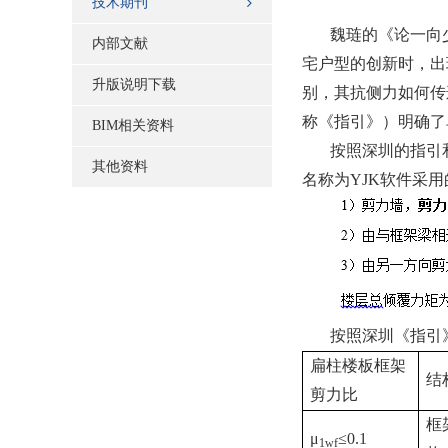
技术期刊
魏琏的《论一向
内部文献
宅户型的创新时，出
升版说明下载
别，其抗侧力如何传
称《指引》）明确了
BIM相关资料
按照深圳的指引
其他资料
名称为
YJK
软件采用
按照深圳《指引
扁柱楼板框架
结
剪力比
框
μ
≤0.1
1wf