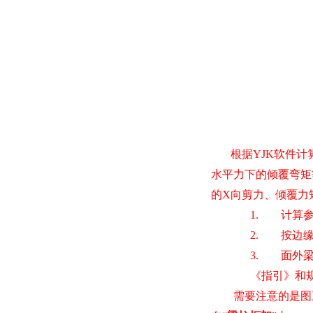
根据
YJK
软件计
水平力下的倾覆弯矩
的
X
向剪力、倾覆力
1.
计算
2.
按边
3.
面外
《指引》和
需要注意的是图