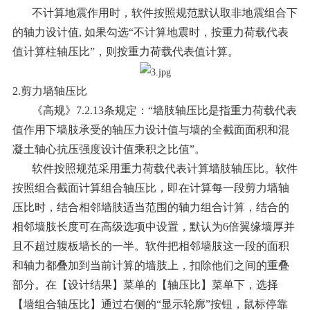
不计算地震作用时，软件按照规范默认取非地震组合下
的轴力设计值, 如果勾选“不计算地震时，按重力荷载代表
值计算柱轴压比”，则按重力荷载代表值计算。
2.剪力墙轴压比
《高规》7.2.13条规定：“墙肢轴压比是指重力荷载代表
值作用下墙肢承受的轴压力设计值与墙的全截面面积和混
凝土轴心抗压强度设计值乘积之比值”。
软件按照规范采用重力荷载代表计算墙肢轴压比。软件
按照组合截面计算组合轴压比，即在计算每一段剪力墙轴
压比时，结合相邻墙肢适当范围的轴力组合计算，结合的
相邻墙肢长度可在高级选项中设置，默认为6倍翼缘墙厚并
且不超过腹板墙长的一半。软件把相邻墙肢这一段的面积
和轴力都叠加到当前计算的墙肢上，扣除他们之间的重叠
部分。在【设计结果】菜单的【轴压比】菜单下，选择
【墙组合轴压比】通过右侧的“显示轮廓”按钮，鼠标停靠