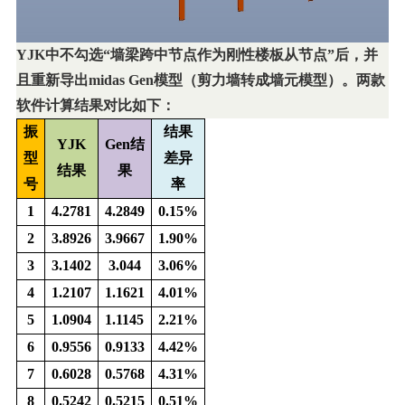
YJK
中不勾选“墙梁跨中节点作为刚性楼板从节点”后，并
且重新导出midas Gen模型（剪力墙转成墙元模型）。两款
软件计算结果对比如下：
振
结果
YJK
Gen
结
型
差异
结果
果
号
率
1
4.2781
4.2849
0.15%
2
3.8926
3.9667
1.90%
3
3.1402
3.044
3.06%
4
1.2107
1.1621
4.01%
5
1.0904
1.1145
2.21%
6
0.9556
0.9133
4.42%
7
0.6028
0.5768
4.31%
8
0.5242
0.5215
0.51%