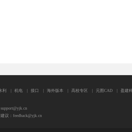
水利
|
机电
|
接口
|
海外版本
|
高校专区
|
元图CAD
|
盈建
port@yjk.cn
feedback@yjk.cn