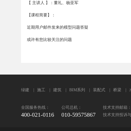
【 主讲人 】：董礼、杨亚军
【课程简要】：
近期用户邮件发来的模型问题答疑
或许有您比较关注的问题
绿建
|
施工
|
建筑
|
BIM系列
|
装配式
|
桥梁
|
全国服务热线：
公司总机：
技术支持邮箱：sup
400-021-0116
010-59575867
技术支持投诉与建议：