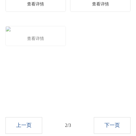
产品生态解析
查看详情
查看详情
ArchiCAD 25 线上发布会
鱼与熊掌如何兼得-AC项
目实践的质量和效率探索
ArchiCAD 25 线上发布会
查看详情
盈建科生态系统与产品介
ArchiCAD 25 线上发布会
ArchiCAD 25 线上发布会
绍
基于ARCHICAD-GDL参
ArchiCAD在施工图设计中
查看详情
数化部件开发及应用
的实践
查看详情
查看详情
ArchiCAD 25 线上发布会
Rebro机电-汽车行业EPC
ARCHICAD新功能
项目案例BIM解析应用
查看详情
查看详情
建筑机电施工图深化设计
技术标准
查看详情
上一页
下一页
2/3