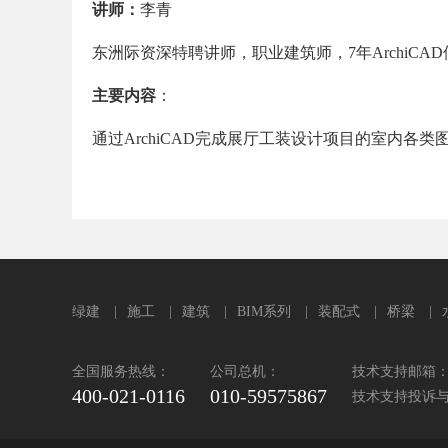
讲师：
李青
东洲际资深特聘讲师，职业建筑师，7年ArchiC
主要内容
：
通过ArchiCAD完成展厅工装设计项目的室内各
绿建
|
施工
|
建筑
|
BIM系列
|
装配式
|
桥梁
|
全国服务热线：
公司总机：
技术支持邮箱：sup
400-021-0116
010-59575867
技术支持投诉与建议：