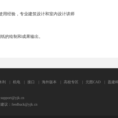
AD使用经验，专业建筑设计和室内设计讲师
类图纸的绘制和成果输出。
水利
|
机电
|
接口
|
海外版本
|
高校专区
|
元图CAD
|
盈建
port@yjk.cn
feedback@yjk.cn