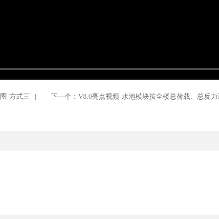
图-方式三
|
下一个：V8.0亮点视频-水池模块按全楼总荷载、总反