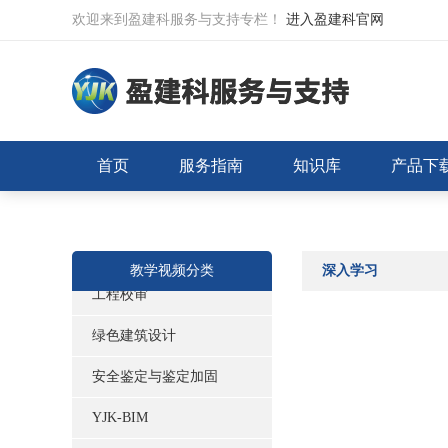
欢迎来到盈建科服务与支持专栏！
进入盈建科官网
盈建科建模
首页
服务指南
知识库
产品下
盈建科上部结构计算
盈建科基础
盈建科施工图
教学视频分类
深入学习
工程校审
绿色建筑设计
安全鉴定与鉴定加固
YJK-BIM