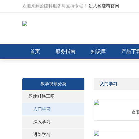
欢迎来到盈建科服务与支持专栏！
进入盈建科官网
首页
服务指南
知识库
产品下
盈建科建模
盈建科上部结构计算
盈建科基础
教学视频分类
入门学习
盈建科施工图
墙
入门学习
查
深入学习
梁
进阶学习